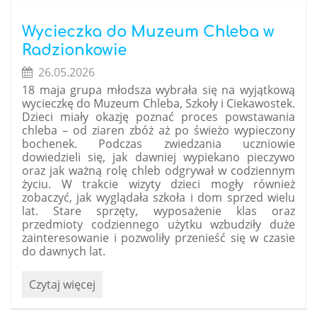
Funzeum!
:
Wycieczka do Muzeum Chleba w
Radzionkowie
26.05.2026
18 maja grupa młodsza wybrała się na wyjątkową
wycieczkę do
Muzeum Chleba, Szkoły i Ciekawostek
.
Dzieci miały okazję poznać proces powstawania
chleba – od ziaren zbóż aż po świeżo wypieczony
bochenek. Podczas zwiedzania uczniowie
dowiedzieli się, jak dawniej wypiekano pieczywo
oraz jak ważną rolę chleb odgrywał w codziennym
życiu. W trakcie wizyty dzieci mogły również
zobaczyć, jak wyglądała szkoła i dom sprzed wielu
lat. Stare sprzęty, wyposażenie klas oraz
przedmioty codziennego użytku wzbudziły duże
zainteresowanie i pozwoliły przenieść się w czasie
do dawnych lat.
Wycieczka
Czytaj więcej
do
Muzeum