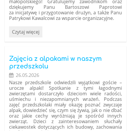
małopolskiego! Gratulujemy zawodnikom oraz
dziękujemy Panu Bartoszowi Paprotowi
za inicjatywę i przygotowanie drużyn, a także Panu
Patrykowi Kawalcowi za wsparcie organizacyjne.
Wielki
Czytaj więcej
sukces
naszych
uczniów
w
Zajęcia z alpakami w naszym
piłce
przedszkolu
nożnej!:
26.05.2026
Nasze przedszkole odwiedzili wyjątkowi goście –
urocze alpaki! Spotkanie z tymi łagodnymi
zwierzętami dostarczyło dzieciom wiele radości,
uśmiechu i niezapomnianych wrażeń. Podczas
zajęć przedszkolaki miały okazję poznać zwyczaje
alpak, dowiedzieć się, czym się żywią, jak o nie dbać
oraz jakie cechy wyróżniają je spośród innych
zwierząt. Dzieci z zainteresowaniem słuchały
ciekawostek dotyczących ich budowy, zachowania