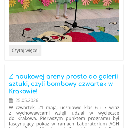
„Wiosenna
Czytaj więcej
piosenka”
-
konkurs
:
Z naukowej areny prosto do galerii
sztuki, czyli bombowy czwartek w
Krakowie!
25.05.2026
W czwartek, 21 maja, uczniowie klas 6 i 7 wraz
z wychowawcami wzięli udział w wycieczce
do Krakowa. Pierwszym punktem programu był
fascynujący pokaz w ramach Laboratorium AGH