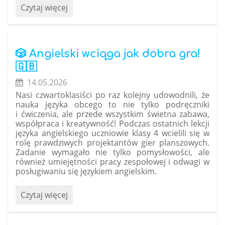
Wyróżnienie
Czytaj więcej
w
grze
terenowej
„Droga
🎲 Angielski wciąga jak dobra gra!
przez
🇬🇧
Śródziemie”:
14.05.2026
Nasi czwartoklasiści po raz kolejny udowodnili, że
nauka języka obcego to nie tylko podręczniki
i ćwiczenia, ale przede wszystkim świetna zabawa,
współpraca i kreatywność! Podczas ostatnich lekcji
języka angielskiego uczniowie klasy 4 wcielili się w
rolę prawdziwych projektantów gier planszowych.
Zadanie wymagało nie tylko pomysłowości, ale
również umiejętności pracy zespołowej i odwagi w
posługiwaniu się językiem angielskim.
🎲
Czytaj więcej
Angielski
wciąga