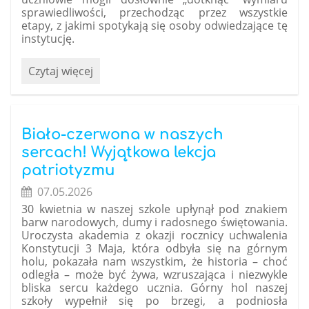
sprawiedliwości, przechodząc przez wszystkie
etapy, z jakimi spotykają się osoby odwiedzające tę
instytucję.
Prawo
Czytaj więcej
w
praktyce,
czyli
wizyta
Biało-czerwona w naszych
naszych
sercach! Wyjątkowa lekcja
uczniów
patriotyzmu
w
07.05.2026
Sądzie
Rejonowym
30 kwietnia w naszej szkole upłynął pod znakiem
barw narodowych, dumy i radosnego świętowania.
w
Uroczysta akademia z okazji rocznicy uchwalenia
Chrzanowie:
Konstytucji 3 Maja, która odbyła się na górnym
holu, pokazała nam wszystkim, że historia – choć
odległa – może być żywa, wzruszająca i niezwykle
bliska sercu każdego ucznia.
Górny hol naszej
szkoły wypełnił się po brzegi, a podniosła