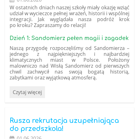
W ostatnich dniach naszej szkoły miały okazję wziąć
udział w wycieczce pełnej wrażeń, historii i wspólnej
integracji. Jak wyglądała nasza podróż krok
po kroku? Zapraszamy do relacji!
Dzień 1: Sandomierz pełen magii i zagadek
Naszą przygodę rozpoczęliśmy od Sandomierza –
jednego z najpiękniejszych i najbardziej
klimatycznych miast w Polsce. Położony
malowniczo nad Wisłą Sandomierz od pierwszych
chwil zachwycił nas swoją bogatą historią,
zabytkami oraz wyjątkową atmosferą.
Niezapomniana
Czytaj więcej
przygoda
z
historią
–
Rusza rekrutacja uzupełniająca
relacja
do przedszkola!
z
01.06.2026