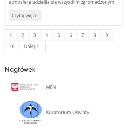
atmosfera udzieliła się wszystkim zgromadzonym.
Biało-
Czytaj więcej
czerwona
w
naszych
1
2
3
4
5
6
7
8
9
sercach!
10
Dalej
Wyjątkowa
lekcja
patriotyzmu:
Nagłówek
MEN
Kuratorium Oświaty