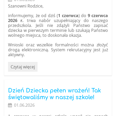
naszej
Szanowni Rodzice,
wycieczki
szkolnej
informujemy, że od dziś (
1 czerwca
) do
9 czerwca
do
2026 r.
trwa nabór uzupełniający do naszego
Sandomierza:
przedszkola. Jeśli nie zdążyli Państwo zapisać
dziecka w pierwszym terminie lub szukają Państwo
wolnego miejsca, to doskonała okazja.
Wnioski oraz wszelkie formalności można złożyć
drogą elektroniczną. System rekrutacyjny jest już
aktywny.
Rusza
Czytaj więcej
rekrutacja
uzupełniająca
do
przedszkola!:
Dzień Dziecka pełen wrażeń! Tak
świętowaliśmy w naszej szkole!
01.06.2026