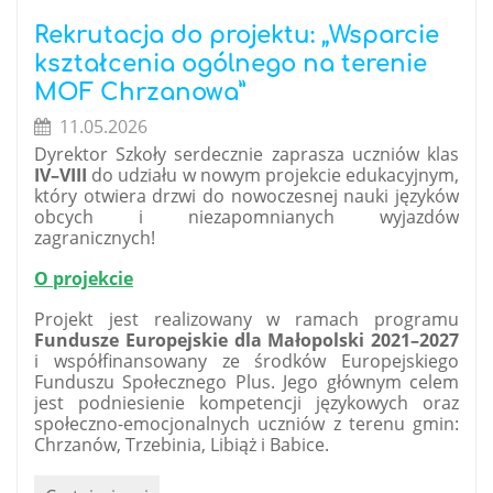
jak
dobra
Rekrutacja do projektu: „Wsparcie
gra!
kształcenia ogólnego na terenie
🇬🇧:
MOF Chrzanowa”
11.05.2026
Dyrektor Szkoły serdecznie zaprasza uczniów klas
IV–VIII
do udziału w nowym projekcie edukacyjnym,
który otwiera drzwi do nowoczesnej nauki języków
obcych i niezapomnianych wyjazdów
zagranicznych!
O projekcie
Projekt jest realizowany w ramach programu
Fundusze Europejskie dla Małopolski 2021–2027
i współfinansowany ze środków Europejskiego
Funduszu Społecznego Plus. Jego głównym celem
jest podniesienie kompetencji językowych oraz
społeczno-emocjonalnych uczniów z terenu gmin:
Chrzanów, Trzebinia, Libiąż i Babice.