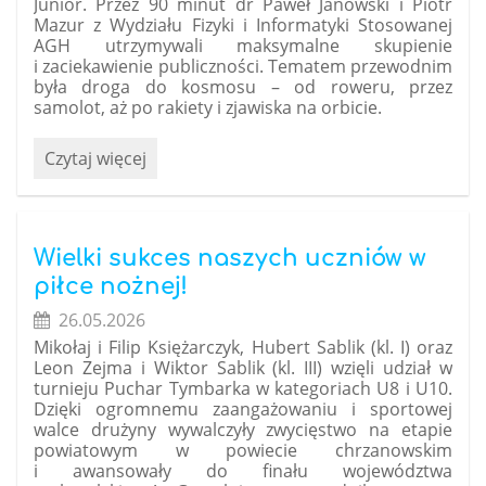
Junior. Przez 90 minut dr Paweł Janowski i Piotr
Mazur z Wydziału Fizyki i Informatyki Stosowanej
AGH utrzymywali maksymalne skupienie
i zaciekawienie publiczności. Tematem przewodnim
była droga do kosmosu – od roweru, przez
samolot, aż po rakiety i zjawiska na orbicie.
Z
Czytaj więcej
naukowej
areny
prosto
do
Wielki sukces naszych uczniów w
galerii
piłce nożnej!
sztuki,
26.05.2026
czyli
Mikołaj i Filip Księżarczyk, Hubert Sablik (kl. I) oraz
bombowy
Leon Zejma i Wiktor Sablik (kl. III) wzięli udział w
czwartek
turnieju Puchar Tymbarka w kategoriach U8 i U10.
w
Dzięki ogromnemu zaangażowaniu i sportowej
Krakowie!:
walce drużyny wywalczyły zwycięstwo na etapie
powiatowym w powiecie chrzanowskim
i awansowały do finału województwa