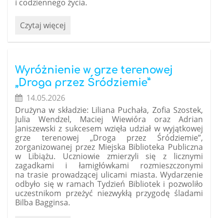
i codziennego życia.
Zajęcia
Czytaj więcej
z
alpakami
w
naszym
Wyróżnienie w grze terenowej
przedszkolu:
„Droga przez Śródziemie”
14.05.2026
Drużyna w składzie: Liliana Puchała, Zofia Szostek,
Julia Wendzel, Maciej Wiewióra oraz Adrian
Janiszewski z sukcesem wzięła udział w wyjątkowej
grze terenowej „Droga przez Śródziemie”,
zorganizowanej przez
Miejska Biblioteka Publiczna
w Libiążu
. Uczniowie zmierzyli się z licznymi
zagadkami i łamigłówkami rozmieszczonymi
na trasie prowadzącej ulicami miasta. Wydarzenie
odbyło się w ramach
Tydzień Bibliotek
i pozwoliło
uczestnikom przeżyć niezwykłą przygodę śladami
Bilba Bagginsa.