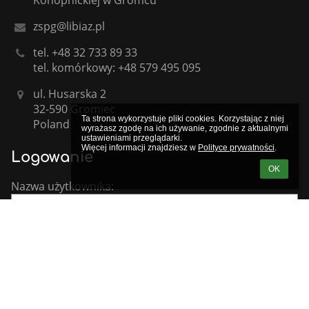
Konopnickiej w Gromcu
zspg@libiaz.pl
tel. +48 32 733 89 33
tel. komórkowy: +48 579 495 095
ul. Husarska 2
32-590 Gromiec
Ta strona wykorzystuje pliki cookies. Korzystając z niej 
Poland
wyrażasz zgodę na ich używanie, zgodnie z aktualnymi 
ustawieniami przeglądarki.

Więcej informacji znajdziesz w 
Polityce prywatności
.
Logowanie
OK
Nazwa użytkownika:
Hasło: