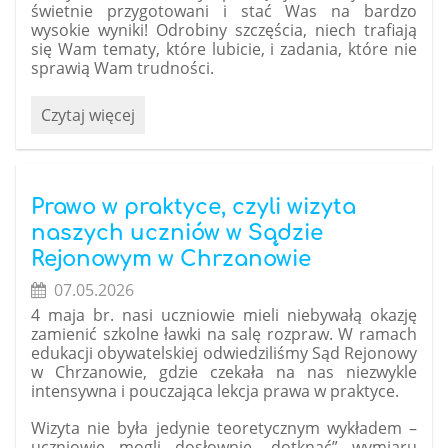
świetnie przygotowani i stać Was na bardzo
wysokie wyniki!
Odrobiny szczęścia, niech trafiają
się Wam tematy, które lubicie, i zadania, które nie
sprawią Wam trudności.
Powodzenia
Czytaj więcej
na
egzaminie
ósmoklasisty!:
Prawo w praktyce, czyli wizyta
naszych uczniów w Sądzie
Rejonowym w Chrzanowie
07.05.2026
4 maja br. nasi uczniowie mieli niebywałą okazję
zamienić szkolne ławki na salę rozpraw. W ramach
edukacji obywatelskiej odwiedziliśmy Sąd Rejonowy
w Chrzanowie, gdzie czekała na nas niezwykle
intensywna i pouczająca lekcja prawa w praktyce.
Wizyta nie była jedynie teoretycznym wykładem –
uczniowie mogli dosłownie „dotknąć” wymiaru