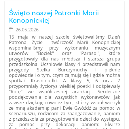
Chleba
w
Święto naszej Patronki Marii
Radzionkowie:
Konopnickiej
26.05.2026
15 maja w naszej szkole świętowaliśmy Dzień
Patrona. Życie i twórczość Marii Konopnickiej
wspominaliśmy przy wykonaniu muzycznym
utworów "Bociek" oraz "Parasol", które
przygotowały dla nas młodsza i starsza grupa
przedszkolna. Uczniowie klasy 4 przedstawili nam
przygody Stefka Burczymuchy i pięknie
opowiedzieli o tym, czym zajmują się i gdzie można
spotkać Krasnoludki. A klasy 5, 6 oraz 7
przypomniały życiorys wielkiej poetki i odśpiewały
"Rotę" we współczesnej aranżacji. Serdeczne
podziękowania dla wszystkich wykonawców! Jak
zawsze dziękuję również tym, którzy współtworzyli
ze mną akademię: pani Ewie Gwóźdź za pomoc w
scenariuszu, rodzicom za zaangażowanie, paniom
z przedszkola za przygotowanie dzieci do występu,
za pomoc przy dekoracji paniom: Elwirze