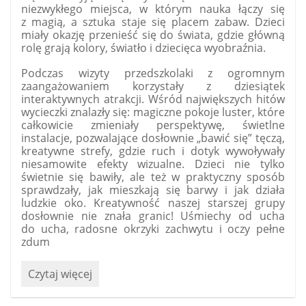
szkole!
niezwykłego miejsca, w którym nauka łączy się
:
z magią, a sztuka staje się placem zabaw. Dzieci
miały okazję przenieść się do świata, gdzie główną
rolę grają kolory, światło i dziecięca wyobraźnia.
Podczas wizyty przedszkolaki z ogromnym
zaangażowaniem korzystały z dziesiątek
interaktywnych atrakcji. Wśród największych hitów
wycieczki znalazły się: magiczne pokoje luster, które
całkowicie zmieniały perspektywę, świetlne
instalacje, pozwalające dosłownie „bawić się” tęczą,
kreatywne strefy, gdzie ruch i dotyk wywoływały
niesamowite efekty wizualne. Dzieci nie tylko
świetnie się bawiły, ale też w praktyczny sposób
sprawdzały, jak mieszkają się barwy i jak działa
ludzkie oko. Kreatywność naszej starszej grupy
dosłownie nie znała granic! Uśmiechy od ucha
do ucha, radosne okrzyki zachwytu i oczy pełne
zdum
„Funtastyczny”
Czytaj więcej
dzień
w