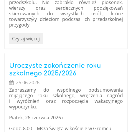
przedszkolu. Nie zabrakło również piosenek,
wierszy oraz serdecznych podziękowań
skierowanych do wszystkich osób, które
towarzyszyły dzieciom podczas ich przedszkolnej
przygody.
Uroczyste
Czytaj więcej
pożegnanie
przedszkola
przez
dzieci
Uroczyste zakończenie roku
z
szkolnego 2025/2026
zerówki:
25.06.2026
Zapraszamy do wspólnego podsumowania
mijającego roku szkolnego, wręczenia nagród
i wyróżnień oraz rozpoczęcia wakacyjnego
wypoczynku.
Piątek, 26 czerwca 2026 r.
Godz. 8.00 – Msza Święta w kościele w Gromcu