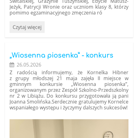
Świtalskiej, Grażynie Tuszyńskiej, Edycie Matusz-
Jeżyk, Patrycji Wronie oraz uczniom klasy 8, którzy
pomimo egzaminacyjnego zmęczenia ró
Święto
Czytaj więcej
naszej
Patronki
Marii
Konopnickiej:
„Wiosenna piosenka” - konkurs
26.05.2026
Z radością informujemy, że Kornelka Hibner
z grupy młodszej 21 maja zajęła II miejsce w
gminnym konkursie „Wiosenna piosenka”,
organizowanym przez
Zespół Szkolno-Przedszkolny
nr 2 w Libiążu
. Do konkursu przygotowała ją pani
Joanna Smolińska.Serdecznie gratulujemy Kornelce
wspaniałego występu i życzymy dalszych sukcesów!