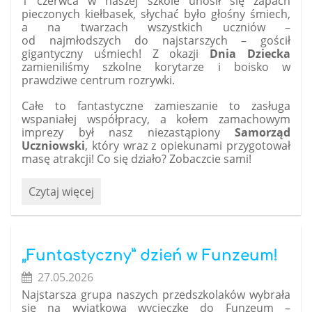
1 czerwca w naszej szkole unosił się zapach
pieczonych kiełbasek, słychać było głośny śmiech,
a na twarzach wszystkich uczniów –
od najmłodszych do najstarszych – gościł
gigantyczny uśmiech! Z okazji
Dnia Dziecka
zamieniliśmy szkolne korytarze i boisko w
prawdziwe centrum rozrywki.
Całe to fantastyczne zamieszanie to zasługa
wspaniałej współpracy, a kołem zamachowym
imprezy był nasz niezastąpiony
Samorząd
Uczniowski
, który wraz z opiekunami przygotował
masę atrakcji! Co się działo? Zobaczcie sami!
Dzień
Czytaj więcej
Dziecka
pełen
wrażeń!
Tak
„Funtastyczny” dzień w Funzeum!
świętowaliśmy
27.05.2026
w
Najstarsza grupa naszych przedszkolaków wybrała
naszej
się na wyjątkową wycieczkę do Funzeum –