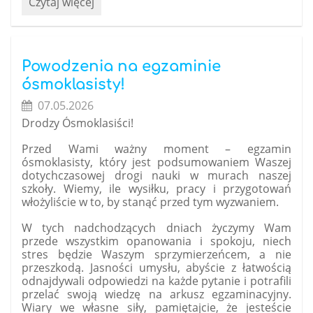
Rekrutacja
Czytaj więcej
do
projektu:
„Wsparcie
kształcenia
Powodzenia na egzaminie
ogólnego
ósmoklasisty!
na
07.05.2026
terenie
Drodzy Ósmoklasiści!
MOF
Chrzanowa”:
Przed Wami ważny moment – egzamin
ósmoklasisty, który jest podsumowaniem Waszej
dotychczasowej drogi nauki w murach naszej
szkoły. Wiemy, ile wysiłku, pracy i przygotowań
włożyliście w to, by stanąć przed tym wyzwaniem.
W tych nadchodzących dniach życzymy Wam
przede wszystkim opanowania i spokoju, niech
stres będzie Waszym sprzymierzeńcem, a nie
przeszkodą.
Jasności umysłu, abyście z łatwością
odnajdywali odpowiedzi na każde pytanie i potrafili
przelać swoją wiedzę na arkusz egzaminacyjny.
Wiary we własne siły, pamiętajcie, że jesteście